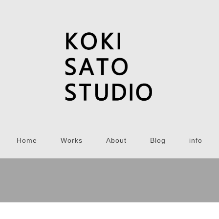
Home
Works
About
Blog
info